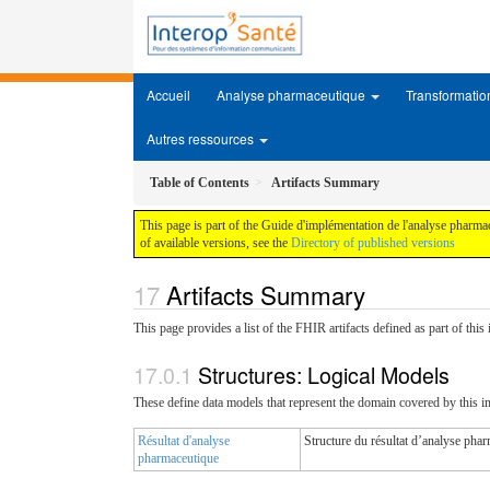
Accueil
Analyse pharmaceutique
Transformati
Autres ressources
Table of Contents
Artifacts Summary
This page is part of the Guide d'implémentation de l'analyse pharmac
of available versions, see the
Directory of published versions
Artifacts Summary
This page provides a list of the FHIR artifacts defined as part of thi
Structures: Logical Models
These define data models that represent the domain covered by this 
Résultat d'analyse
Structure du résultat d’analyse pha
pharmaceutique