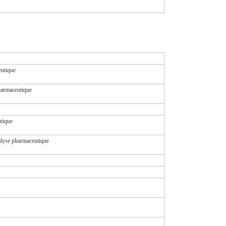
eutique
harmaceutique
utique
alyse pharmaceutique