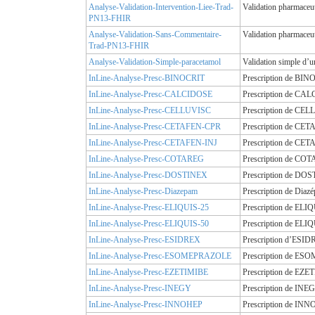
Analyse-Validation-Intervention-Liee-Trad-
Validation pharmaceu
PN13-FHIR
Analyse-Validation-Sans-Commentaire-
Validation pharmaceu
Trad-PN13-FHIR
Analyse-Validation-Simple-paracetamol
Validation simple d’u
InLine-Analyse-Presc-BINOCRIT
Prescription de BIN
InLine-Analyse-Presc-CALCIDOSE
Prescription de CAL
InLine-Analyse-Presc-CELLUVISC
Prescription de CEL
InLine-Analyse-Presc-CETAFEN-CPR
Prescription de CET
InLine-Analyse-Presc-CETAFEN-INJ
Prescription de CETA
InLine-Analyse-Presc-COTAREG
Prescription de COT
InLine-Analyse-Presc-DOSTINEX
Prescription de DOS
InLine-Analyse-Presc-Diazepam
Prescription de Diaz
InLine-Analyse-Presc-ELIQUIS-25
Prescription de ELI
InLine-Analyse-Presc-ELIQUIS-50
Prescription de ELI
InLine-Analyse-Presc-ESIDREX
Prescription d’ESID
InLine-Analyse-Presc-ESOMEPRAZOLE
Prescription de ES
InLine-Analyse-Presc-EZETIMIBE
Prescription de EZE
InLine-Analyse-Presc-INEGY
Prescription de INE
InLine-Analyse-Presc-INNOHEP
Prescription de INN