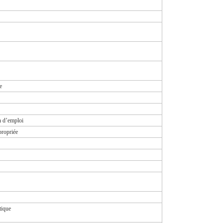
e
n d’emploi
propriée
tique