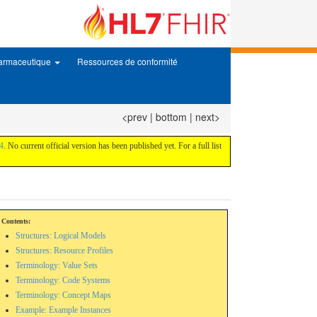
harmaceutique
Ressources de conformité
<prev
|
bottom
|
next>
4
. No current official version has been published yet. For a full list
Contents:
Structures: Logical Models
Structures: Resource Profiles
Terminology: Value Sets
Terminology: Code Systems
Terminology: Concept Maps
Example: Example Instances