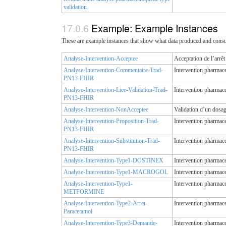
validation
Example: Example Instances
These are example instances that show what data produced and cons
Analyse-Intervention-Acceptee
Acceptation de l’arrê
Analyse-Intervention-Commentaire-Trad-
Intervention pharmac
PN13-FHIR
Analyse-Intervention-Liee-Validation-Trad-
Intervention pharmac
PN13-FHIR
Analyse-Intervention-NonAcceptee
Validation d’un dosag
Analyse-Intervention-Proposition-Trad-
Intervention pharmac
PN13-FHIR
Analyse-Intervention-Substitution-Trad-
Intervention pharmac
PN13-FHIR
Analyse-Intervention-Type1-DOSTINEX
Intervention pharmace
Analyse-Intervention-Type1-MACROGOL
Intervention pharmace
Analyse-Intervention-Type1-
Intervention pharmace
METFORMINE
Analyse-Intervention-Type2-Arret-
Intervention pharmac
Paracetamol
Analyse-Intervention-Type3-Demande-
Intervention pharmace