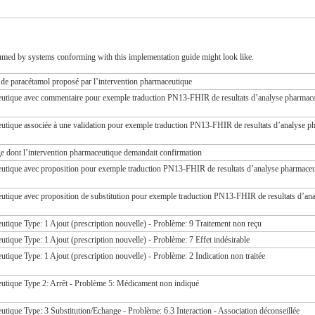
umed by systems conforming with this implementation guide might look like.
t de paracétamol proposé par l’intervention pharmaceutique
eutique avec commentaire pour exemple traduction PN13-FHIR de resultats d’analyse pharmac
eutique associée à une validation pour exemple traduction PN13-FHIR de resultats d’analyse p
e dont l’intervention pharmaceutique demandait confirmation
eutique avec proposition pour exemple traduction PN13-FHIR de resultats d’analyse pharmace
eutique avec proposition de substitution pour exemple traduction PN13-FHIR de resultats d’an
utique Type: 1 Ajout (prescription nouvelle) - Problème: 9 Traitement non reçu
utique Type: 1 Ajout (prescription nouvelle) - Problème: 7 Effet indésirable
utique Type: 1 Ajout (prescription nouvelle) - Problème: 2 Indication non traitée
eutique Type 2: Arrêt - Problème 5: Médicament non indiqué
utique Type: 3 Substitution/Echange - Problème: 6.3 Interaction - Association déconseillée