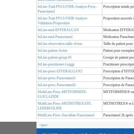
InLine-Trad-PN13-FHIR-Analyse-Presc-
Prescription initale 
Paracetamol
InLine-Trad-PN13-FHIR-Analyse-
Proposition associée
Validation-Proposition
InLine-med-EFFERALGAN
Medication EFFERAL
InLine-med-Paracetamol
Medication Paracétam
InLine-observation-taille-Avion
Taille du patient pou
InLine-patient-Avion
Patient pour exemple
InLine-patient-group-01
Groupe de patient pou
InLine-practitioner-Luiggi
Practitioner prescrip
InLine-presc-EFFERALGAN2
Prescription d’EFF
InLine-presc-Paracetamol1
Prescription de Parac
InLine-presc-Paracetamol2
Prescription de Parac
MultiLine-Presc-METFORMINE-
METFORMINE® ou GL
GLICLAZIDE
MultiLine-Presc-METHOTREXATE-
METHOTREX® et LE
LEDERFOLINE
MultiLine-Presc-Sucralfate-Paracetamol
Paracetamol 2h après 
<prev