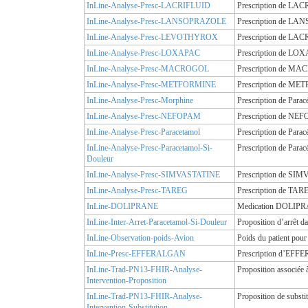
InLine-Analyse-Presc-LACRIFLUID
Prescription de LAC
InLine-Analyse-Presc-LANSOPRAZOLE
Prescription de LA
InLine-Analyse-Presc-LEVOTHYROX
Prescription de LAC
InLine-Analyse-Presc-LOXAPAC
Prescription de LOX
InLine-Analyse-Presc-MACROGOL
Prescription de MAC
InLine-Analyse-Presc-METFORMINE
Prescription de MET
InLine-Analyse-Presc-Morphine
Prescription de Para
InLine-Analyse-Presc-NEFOPAM
Prescription de NEF
InLine-Analyse-Presc-Paracetamol
Prescription de Para
InLine-Analyse-Presc-Paracetamol-Si-
Prescription de Para
Douleur
InLine-Analyse-Presc-SIMVASTATINE
Prescription de SIM
InLine-Analyse-Presc-TAREG
Prescription de TAR
InLine-DOLIPRANE
Medication DOLIPRA
InLine-Inter-Arret-Paracetamol-Si-Douleur
Proposition d’arrêt d
InLine-Observation-poids-Avion
Poids du patient pou
InLine-Presc-EFFERALGAN
Prescription d’EFF
InLine-Trad-PN13-FHIR-Analyse-
Proposition associée
Intervention-Proposition
InLine-Trad-PN13-FHIR-Analyse-
Proposition de substi
Intervention-Substitution