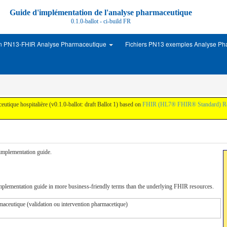
Guide d'implémentation de l'analyse pharmaceutique
0.1.0-ballot - ci-build
FR
on PN13-FHIR Analyse Pharmaceutique
Fichiers PN13 exemples Analyse P
eutique hospitalière (v0.1.0-ballot: draft Ballot 1) based on
FHIR (HL7® FHIR® Standard) R
s implementation guide.
implementation guide in more business-friendly terms than the underlying FHIR resources.
rmaceutique (validation ou intervention pharmacetique)