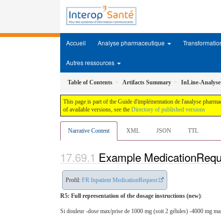
Accueil
Analyse pharmaceutique
Transformati
Autres ressources
Table of Contents
Artifacts Summary
InLine-Analyse
This page is part of the Guide d'implémentation de l'analyse pharmac
of available versions, see the
Directory of published versions
Narrative Content
XML
JSON
TTL
Example MedicationReque
Profil:
FR Inpatient MedicationRequest
R5: Full representation of the dosage instructions (new)
:
Si douleur -dose max/prise de 1000 mg (soit 2 gélules) -4000 mg max