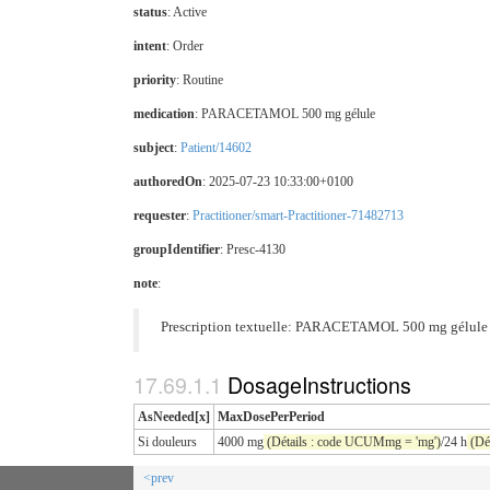
status
: Active
intent
: Order
priority
: Routine
medication
:
PARACETAMOL 500 mg gélule
subject
:
Patient/14602
authoredOn
: 2025-07-23 10:33:00+0100
requester
:
Practitioner/smart-Practitioner-71482713
groupIdentifier
: Presc-4130
note
:
Prescription textuelle: PARACETAMOL 500 mg gélule : S
DosageInstructions
AsNeeded[x]
MaxDosePerPeriod
Si douleurs
4000 mg
(Détails : code UCUMmg = 'mg')
/24 h
(Dét
<prev