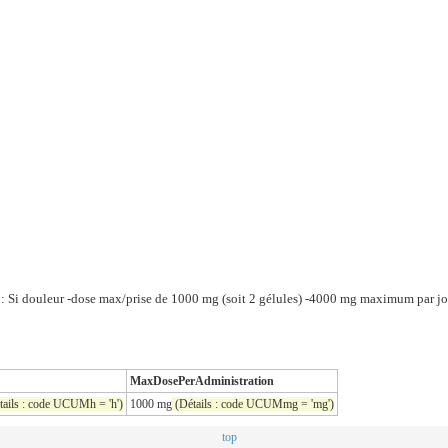
i douleur -dose max/prise de 1000 mg (soit 2 gélules) -4000 mg maximum par jour
MaxDosePerAdministration
ails : code UCUMh = 'h')
1000 mg
(Détails : code UCUMmg = 'mg')
top