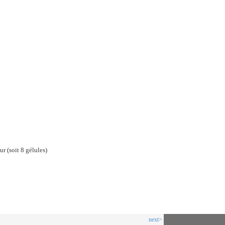
 (soit 8 gélules)
next>