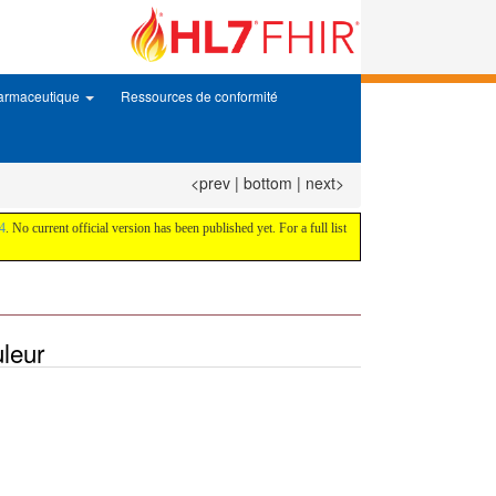
harmaceutique
Ressources de conformité
<prev
|
bottom
|
next>
4
. No current official version has been published yet. For a full list
leur