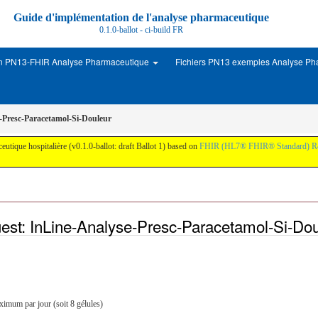
Guide d'implémentation de l'analyse pharmaceutique
0.1.0-ballot - ci-build
FR
on PN13-FHIR Analyse Pharmaceutique
Fichiers PN13 exemples Analyse P
-Presc-Paracetamol-Si-Douleur
eutique hospitalière (v0.1.0-ballot: draft Ballot 1) based on
FHIR (HL7® FHIR® Standard) R
st: InLine-Analyse-Presc-Paracetamol-Si-Dou
imum par jour (soit 8 gélules)