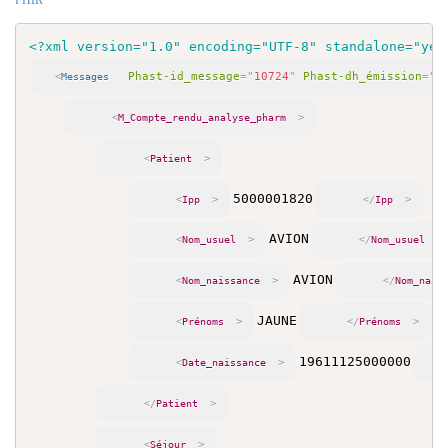
<?xml version="1.0" encoding="UTF-8" standalone="yes
Phast-id_message
=
"
10724
"
Phast-dh_émission
=
"
2
<
Messages
>
<
M_Compte_rendu_analyse_pharm
>
<
Patient
5000001820
>
>
<
Ipp
</
Ipp
AVION
>
>
<
Nom_usuel
</
Nom_usuel
AVION
>
<
Nom_naissance
</
Nom_nais
JAUNE
>
>
<
Prénoms
</
Prénoms
19611125000000
>
<
Date_naissance
>
</
Patient
>
<
Séjour