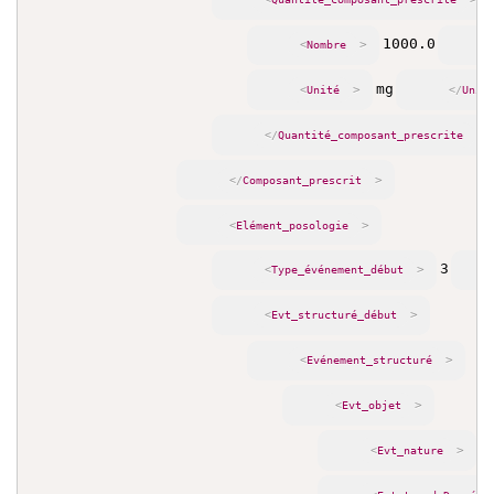
1000.0
>
<
Nombre
mg
>
<
Unité
</
Unit
>
</
Quantité_composant_prescrite
>
</
Composant_prescrit
>
<
Elément_posologie
3
>
<
Type_événement_début
>
<
Evt_structuré_début
>
<
Evénement_structuré
>
<
Evt_objet
1
>
<
Evt_nature