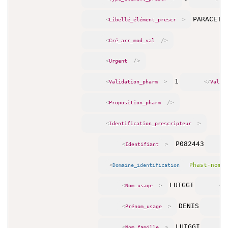
PARACETA
>
<
Libellé_élément_prescr
/>
<
Cré_arr_mod_val
/>
<
Urgent
1
>
<
Validation_pharm
</
Valid
/>
<
Proposition_pharm
>
<
Identification_prescripteur
P082443
>
<
Identifiant
Phast-nome
<
Domaine_identification
LUIGGI
>
<
Nom_usage
</
DENIS
>
<
Prénom_usage
<
LUIGGI
>
<
Nom_famille