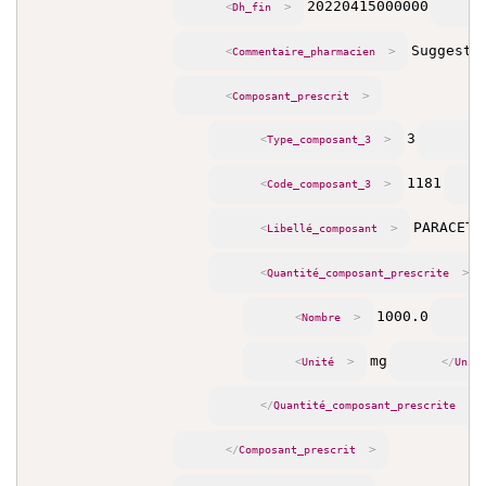
20220415000000
>
<
Dh_fin
Suggesti
>
<
Commentaire_pharmacien
>
<
Composant_prescrit
3
>
<
Type_composant_3
</
1181
>
<
Code_composant_3
PARACETA
>
<
Libellé_composant
>
<
Quantité_composant_prescrite
1000.0
>
<
Nombre
mg
>
<
Unité
</
Unit
>
</
Quantité_composant_prescrite
>
</
Composant_prescrit