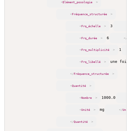
>
<
Elément_posologie
>
<
Fréquence_structurée
3
>
<
Frq_échelle
</
6
>
<
Frq_durée
</
Fr
1
>
<
Frq_multiplicité
une fois
>
<
Frq_libellé
>
</
Fréquence_structurée
>
<
Quantité
1000.0
>
<
Nombre
mg
>
<
Unité
</
Unit
>
</
Quantité