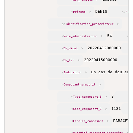
DENIS
>
<
Prénoms
</
Prén
>
</
Identification_prescripteur
54
>
<
Voie_administration
</
V
20220412060000
>
<
Dh_début
20220415000000
>
<
Dh_fin
En cas de douleur
>
<
Indication
>
<
Composant_prescrit
3
>
<
Type_composant_3
</
1181
>
<
Code_composant_3
PARACETA
>
<
Libellé_composant
>
<
Quantité_composant_prescrite