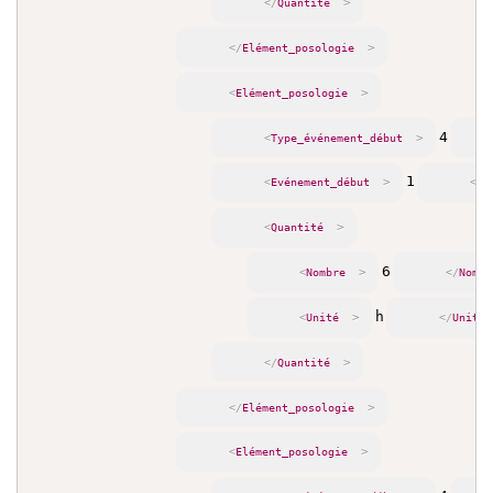
>
</
Quantité
>
</
Elément_posologie
>
<
Elément_posologie
4
>
<
Type_événement_début
1
>
<
Evénement_début
</
E
>
<
Quantité
6
>
<
Nombre
</
Nombr
h
>
<
Unité
</
Unité
>
</
Quantité
>
</
Elément_posologie
>
<
Elément_posologie