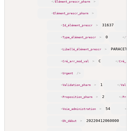
>
</
Elément_prescr_pharm
>
<
Elément_prescr_pharm
31637
>
<
Id_élément_prescr
<
0
>
<
Type_élément_prescr
</
Ty
PARACETA
>
<
Libellé_élément_prescr
C
>
<
Cré_arr_mod_val
</
Cré_ar
/>
<
Urgent
1
>
<
Validation_pharm
</
Valid
2
>
<
Proposition_pharm
</
Prop
54
>
<
Voie_administration
</
V
20220412060000
>
<
Dh_début