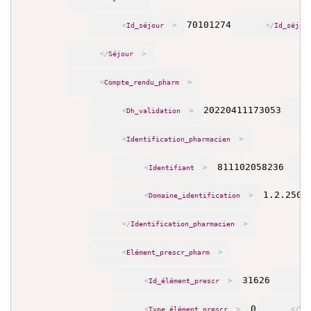
70101274
>
<
Id_séjour
</
Id_séjou
>
</
Séjour
>
<
Compte_rendu_pharm
20220411173053
>
<
Dh_validation
>
<
Identification_pharmacien
811102058236
>
<
Identifiant
1.2.250.
>
<
Domaine_identification
>
</
Identification_pharmacien
>
<
Elément_prescr_pharm
31626
>
<
Id_élément_prescr
<
0
>
<
Type_élément_prescr
</
Ty