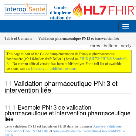
Guide
d'impléme
ntation de
l'analyse pharmaceutique
0.1.0-ballot - ci-build
FR
Table of Contents
Validation pharmaceutique PN13 et intervention liée
<prev
|
bottom
|
next>
This page is part of the Guide d'implémentation de l'analyse pharmaceutique
hospitalière (v0.1.0-ballot: draft Ballot 1) based on
FHIR (HL7® FHIR® Standard)
R4
. No current official version has been published yet. For a full list of available
versions, see the
Directory of published versions
Validation pharmaceutique PN13 et
intervention liée
Exemple PN13 de validation
pharmaceutique et intervention pharmaceutique
liée
Cette validation PN13 est traduite en FHIR dans les instances
Analyse-Validation-
Proposition-Trad-PN13-FHIR
et
Analyse-Validation-Intervention-Liee-Trad-PN13-
FHIR