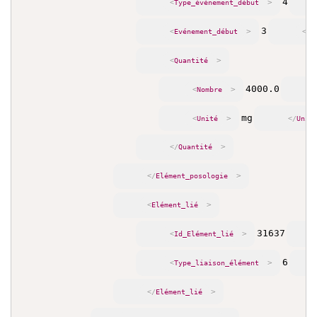
4
>
<
Type_événement_début
3
>
<
Evénement_début
</
E
>
<
Quantité
4000.0
>
<
Nombre
mg
>
<
Unité
</
Unit
>
</
Quantité
>
</
Elément_posologie
>
<
Elément_lié
31637
>
<
Id_Elément_lié
6
>
<
Type_liaison_élément
>
</
Elément_lié