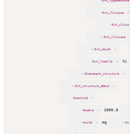
<
Evt_typedeDonnée
>
<
Evt_clinique
<
Evt_clinique
>
</
Evt_clinique
>
</
Evt_objet
Si b
>
<
Evt_libellé
>
</
Evénement_structuré
>
</
Evt_structuré_début
>
<
Quantité
1000.0
>
<
Nombre
mg
>
<
Unité
</
Unit