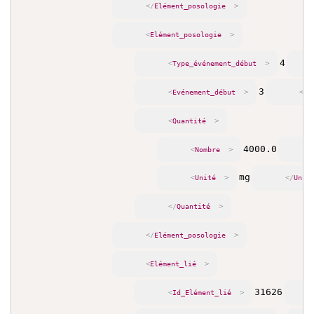
>
</
Elément_posologie
>
<
Elément_posologie
4
>
<
Type_événement_début
3
>
<
Evénement_début
</
E
>
<
Quantité
4000.0
>
<
Nombre
mg
>
<
Unité
</
Unit
>
</
Quantité
>
</
Elément_posologie
>
<
Elément_lié
31626
>
<
Id_Elément_lié