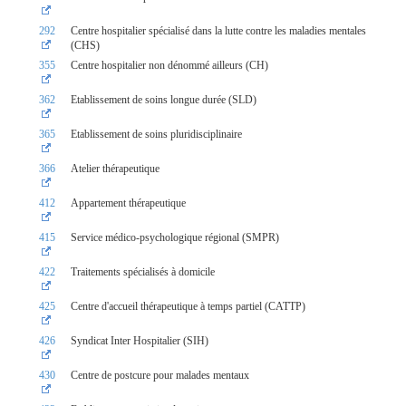
292
Centre hospitalier spécialisé dans la lutte contre les maladies mentales
(CHS)
355
Centre hospitalier non dénommé ailleurs (CH)
362
Etablissement de soins longue durée (SLD)
365
Etablissement de soins pluridisciplinaire
366
Atelier thérapeutique
412
Appartement thérapeutique
415
Service médico-psychologique régional (SMPR)
422
Traitements spécialisés à domicile
425
Centre d'accueil thérapeutique à temps partiel (CATTP)
426
Syndicat Inter Hospitalier (SIH)
430
Centre de postcure pour malades mentaux