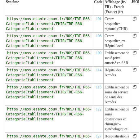
Système
Code
Affichage (fr-
JSO
FR)
- French
(France) (fr)
https://mos.esante.gouv.fr/NOS/TRE_R66-
101
Centre
CategorieEtablissement/FHIR/TRE-R66-
hospitalier
CategorieEtablissement
régional (CHR)
https://mos.esante.gouv.fr/NOS/TRE_R66-
106
Centre
CategorieEtablissement/FHIR/TRE-R66-
hospitalier, ex
CategorieEtablissement
Hôpital local
https://mos.esante.gouv.fr/NOS/TRE_R66-
109
Etablissement de
CategorieEtablissement/FHIR/TRE-R66-
santé privé
CategorieEtablissement
autorisé en SSR
https://mos.esante.gouv.fr/NOS/TRE_R66-
114
Hôpital des
CategorieEtablissement/FHIR/TRE-R66-
Armées
CategorieEtablissement
https://mos.esante.gouv.fr/NOS/TRE_R66-
115
Etablissement de
CategorieEtablissement/FHIR/TRE-R66-
soins du service
CategorieEtablissement
de santé des
Armées
https://mos.esante.gouv.fr/NOS/TRE_R66-
122
Établissement de
CategorieEtablissement/FHIR/TRE-R66-
soins
CategorieEtablissement
obstétriques et
chirurgico-
gynécologiques
https://mos.esante.gouv.fr/NOS/TRE_R66-
127
Hospitalisation à