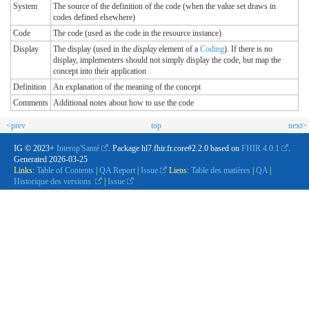
System
The source of the definition of the code (when the value set draws in
codes defined elsewhere)
Code
The code (used as the code in the resource instance)
Display
The display (used in the
display
element of a
Coding
). If there is no
display, implementers should not simply display the code, but map the
concept into their application
Definition
An explanation of the meaning of the concept
Comments
Additional notes about how to use the code
<prev
top
next>
IG © 2023+
Interop'Santé
. Package hl7.fhir.fr.core#2.2.0 based on
FHIR 4.0.1
.
Generated
2026-03-25
Links:
Table of Contents
|
QA Report
|
Issue
Liens:
Table des matières
|
QA
|
Historique des versions
|
Issue