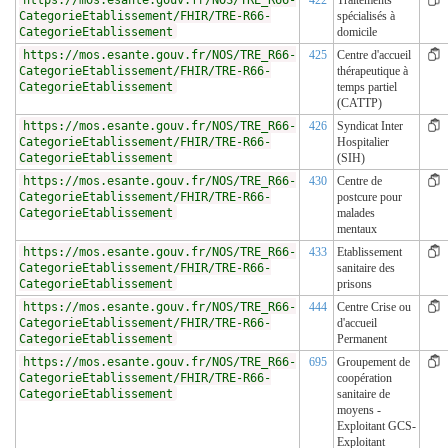
https://mos.esante.gouv.fr/NOS/TRE_R66-
422
Traitements
CategorieEtablissement/FHIR/TRE-R66-
spécialisés à
CategorieEtablissement
domicile
https://mos.esante.gouv.fr/NOS/TRE_R66-
425
Centre d'accueil
CategorieEtablissement/FHIR/TRE-R66-
thérapeutique à
CategorieEtablissement
temps partiel
(CATTP)
https://mos.esante.gouv.fr/NOS/TRE_R66-
426
Syndicat Inter
CategorieEtablissement/FHIR/TRE-R66-
Hospitalier
CategorieEtablissement
(SIH)
https://mos.esante.gouv.fr/NOS/TRE_R66-
430
Centre de
CategorieEtablissement/FHIR/TRE-R66-
postcure pour
CategorieEtablissement
malades
mentaux
https://mos.esante.gouv.fr/NOS/TRE_R66-
433
Etablissement
CategorieEtablissement/FHIR/TRE-R66-
sanitaire des
CategorieEtablissement
prisons
https://mos.esante.gouv.fr/NOS/TRE_R66-
444
Centre Crise ou
CategorieEtablissement/FHIR/TRE-R66-
d'accueil
CategorieEtablissement
Permanent
https://mos.esante.gouv.fr/NOS/TRE_R66-
695
Groupement de
CategorieEtablissement/FHIR/TRE-R66-
coopération
CategorieEtablissement
sanitaire de
moyens -
Exploitant GCS-
Exploitant