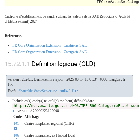
FRCoreValueSetCateg
Catérorie d’établissement de santé, suivant les valeurs de la SAE (Structure d’Activité
d’Etablissement) 2024
References
FR Core Organization Extension - Catetgorie SAE
FR Core Organization Extension - Catetgorie SAE
Définition logique (CLD)
version : 2024.1; Dernière mise à jour : 2025-03-14 18:01:34+0000; Langue : fr-
FR
Profil:
Shareable ValueSetversion : null4.0.1)
Include ce(s) code(s) tel qu'il(s) est (sont) défini(s) dans
https://mos.esante.gouv.fr/NOS/TRE_R66-CategorieEtablisse
version 📍20260223120000
Code
Affichage
101
Centre hospitalier régional (CHR)
106
Centre hospitalier, ex Hôpital local