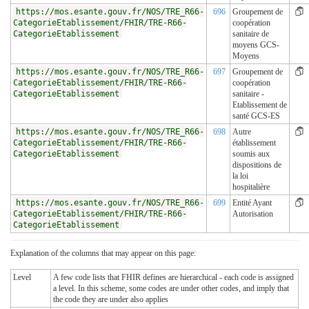
https://mos.esante.gouv.fr/NOS/TRE_R66-
696
Groupement de
CategorieEtablissement/FHIR/TRE-R66-
coopération
CategorieEtablissement
sanitaire de
moyens GCS-
Moyens
https://mos.esante.gouv.fr/NOS/TRE_R66-
697
Groupement de
CategorieEtablissement/FHIR/TRE-R66-
coopération
CategorieEtablissement
sanitaire -
Etablissement de
santé GCS-ES
https://mos.esante.gouv.fr/NOS/TRE_R66-
698
Autre
CategorieEtablissement/FHIR/TRE-R66-
établissement
CategorieEtablissement
soumis aux
dispositions de
la loi
hospitalière
https://mos.esante.gouv.fr/NOS/TRE_R66-
699
Entité Ayant
CategorieEtablissement/FHIR/TRE-R66-
Autorisation
CategorieEtablissement
Explanation of the columns that may appear on this page:
Level
A few code lists that FHIR defines are hierarchical - each code is assigned
a level. In this scheme, some codes are under other codes, and imply that
the code they are under also applies