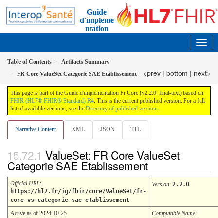
Guide
d'impléme
ntation
FR Core
2.2.0 - trial-use France
Table of Contents
Artifacts Summary
<prev
|
bottom
|
next>
FR Core ValueSet Categorie SAE Etablissement
This page is part of the Guide d'implémentation Fr Core (v2.2.0: final-text) based on
FHIR (HL7® FHIR® Standard) R4
. This is the current published version. For a full
list of available versions, see the
Directory of published versions
Narrative Content
XML
JSON
TTL
ValueSet: FR Core ValueSet
Categorie SAE Etablissement
Official URL
:
Version
:
2.2.0
https://hl7.fr/ig/fhir/core/ValueSet/fr-
core-vs-categorie-sae-etablissement
Active as of 2024-10-25
Computable Name
: